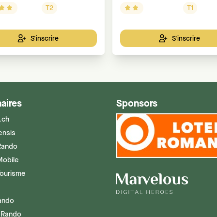
Pour
T2
T1
S'inscrire
S'inscrire
aires
Sponsors
.ch
ensis
Rando
Mobile
Tourisme
Rando
 Rando