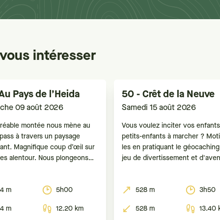
vous intéresser
 Au Pays de l’Heida
50 - Crêt de la Neuve
che 09 août 2026
Samedi 15 août 2026
réable montée nous mène au
Vous voulez inciter vos enfant
epass à travers un paysage
petits-enfants à marcher ? Mot
ant. Magnifique coup d’œil sur
les en pratiquant le géocaching
mes alentour. Nous plongeons
jeu de divertissement et d'aven
 Nanztal, ses alpages et forêts,
mélange entre chasse au trésor
anorama sur le fond de la vallée
tech et course d’orientation. A l
4 m
5h00
528 m
3h50
égion d’Aletsch. Arrivée au
d'un GPS ou d'un smartphone, l
mpass, vue sur le Saastal. Puis
est de retrouver des boîtes (a
4 m
12.20 km
528 m
13.40 
 descente
caches ou géocaches) dissimul