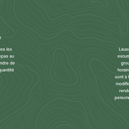
e
tes les
Laus
repas au
excur
endre de
gro
quantité
horair
sont à 
modifi
rend
personn