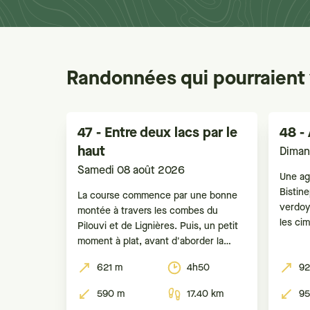
Randonnées qui pourraient 
47 - Entre deux lacs par le
48 -
haut
Diman
Samedi 08 août 2026
Une ag
Bistin
La course commence par une bonne
verdoy
montée à travers les combes du
les ci
Pilouvi et de Lignières. Puis, un petit
dans le
moment à plat, avant d'aborder la
avec p
longue et agréable descente, souvent
621 m
4h50
92
et la r
en forêt, sur St-Blaise.
Gibidu
590 m
17.40 km
95
courte