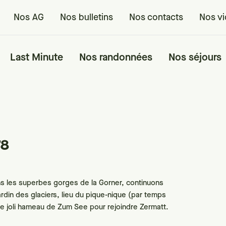
Nos AG
Nos bulletins
Nos contacts
Nos v
Last Minute
Nos randonnées
Nos séjours
78
ns les superbes gorges de la Gorner, continuons
Jardin des glaciers, lieu du pique-nique (par temps
 et le joli hameau de Zum See pour rejoindre Zermatt.