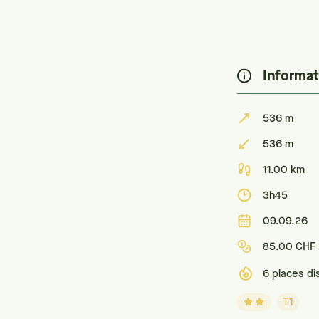
Informat
536 m
536 m
11.00 km
3h45
09.09.26
85.00 CHF
6 places di
T1