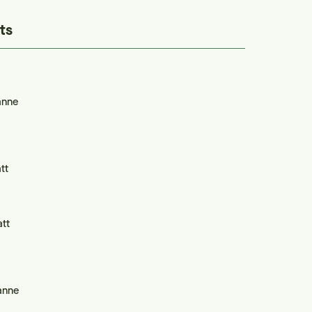
ts
anne
tt
tt
anne