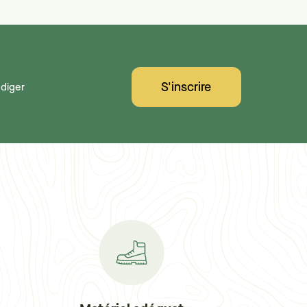
S'inscrire
diger