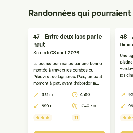
Randonnées qui pourraient 
47 - Entre deux lacs par le
48 -
haut
Diman
Samedi 08 août 2026
Une ag
Bistin
La course commence par une bonne
verdoy
montée à travers les combes du
les ci
Pilouvi et de Lignières. Puis, un petit
dans le
moment à plat, avant d'aborder la
avec p
longue et agréable descente, souvent
621 m
4h50
92
et la r
en forêt, sur St-Blaise.
Gibidu
590 m
17.40 km
95
courte
T1