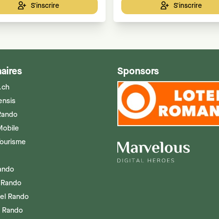
S'inscrire
S'inscrire
aires
Sponsors
.ch
ensis
Rando
Mobile
Tourisme
Rando
 Rando
el Rando
g Rando