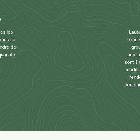
e
tes les
Laus
repas au
excur
endre de
gro
quantité
horair
sont à 
modifi
rend
personn