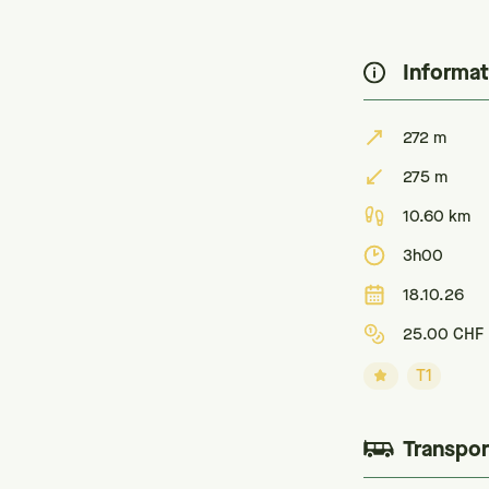
Informat
272 m
275 m
10.60 km
3h00
18.10.26
25.00 CHF
T1
Transpor