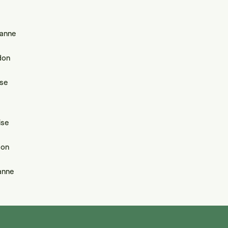
sanne
don
ise
ise
don
anne