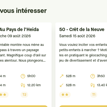
vous intéresser
 Au Pays de l’Heida
50 - Crêt de la Neuve
che 09 août 2026
Samedi 15 août 2026
réable montée nous mène au
Vous voulez inciter vos enfant
epass à travers un paysage
petits-enfants à marcher ? Mot
ant. Magnifique coup d’œil sur
les en pratiquant le géocaching
mes alentour. Nous plongeons
jeu de divertissement et d'aven
 Nanztal, ses alpages et forêts,
mélange entre chasse au trésor
anorama sur le fond de la vallée
tech et course d’orientation. A l
4 m
5h00
528 m
3h50
égion d’Aletsch. Arrivée au
d'un GPS ou d'un smartphone, l
mpass, vue sur le Saastal. Puis
est de retrouver des boîtes (a
4 m
12.20 km
528 m
13.40 
 descente
caches ou géocaches) dissimul
Pour
T2
T1