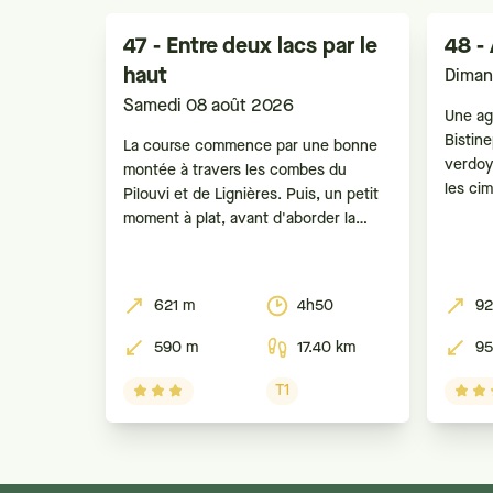
47 - Entre deux lacs par le
48 -
haut
Diman
Samedi 08 août 2026
Une ag
Bistin
La course commence par une bonne
verdoy
montée à travers les combes du
les ci
Pilouvi et de Lignières. Puis, un petit
dans le
moment à plat, avant d'aborder la
avec p
longue et agréable descente, souvent
et la r
en forêt, sur St-Blaise.
Gibidu
621 m
4h50
92
courte
590 m
17.40 km
95
T1