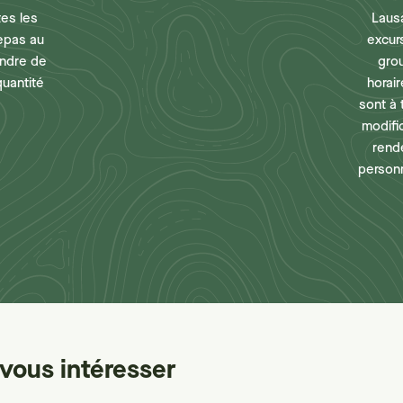
tes les
Laus
repas au
excur
endre de
gro
quantité
horair
sont à 
modifi
rend
personn
vous intéresser