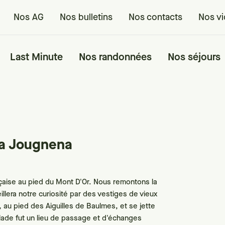
Nos AG
Nos bulletins
Nos contacts
Nos v
Last Minute
Nos randonnées
Nos séjours
la Jougnena
nçaise au pied du Mont D'Or. Nous remontons la
lera notre curiosité par des vestiges de vieux
, au pied des Aiguilles de Baulmes, et se jette
lade fut un lieu de passage et d'échanges