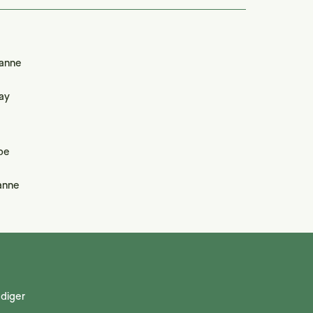
anne
ay
rbe
anne
diger