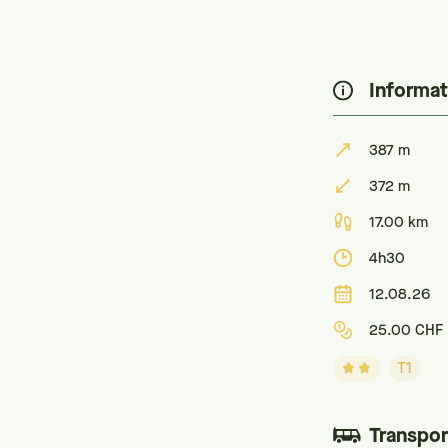
Informat
387 m
372 m
17.00 km
4h30
12.08.26
25.00 CHF
T1
Transpor