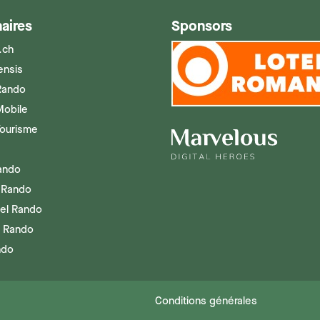
aires
Sponsors
.ch
ensis
Rando
Mobile
Tourisme
Rando
 Rando
el Rando
g Rando
ndo
Conditions générales