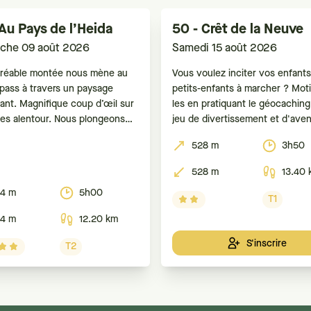
 Au Pays de l’Heida
50 - Crêt de la Neuve
che 09 août 2026
Samedi 15 août 2026
réable montée nous mène au
Vous voulez inciter vos enfant
epass à travers un paysage
petits-enfants à marcher ? Mot
ant. Magnifique coup d’œil sur
les en pratiquant le géocaching
mes alentour. Nous plongeons
jeu de divertissement et d'aven
 Nanztal, ses alpages et forêts,
mélange entre chasse au trésor
528 m
3h50
anorama sur le fond de la vallée
tech et course d’orientation. A l
égion d’Aletsch. Arrivée au
d'un GPS ou d'un smartphone, l
528 m
13.40 
mpass, vue sur le Saastal. Puis
est de retrouver des boîtes (a
4 m
5h00
 descente
caches ou géocaches) dissimul
T1
Pour
4 m
12.20 km
S'inscrire
T2