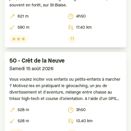
souvent en forêt, sur St-Blaise.
621 m
4h50
590 m
17.40 km
T1
50 - Crêt de la Neuve
Samedi 15 août 2026
Vous voulez inciter vos enfants ou petits-enfants à marcher
? Motivez-les en pratiquant le géocaching, un jeu de
divertissement et d'aventure, mélange entre chasse au
trésor high-tech et course d’orientation. A l'aide d'un GPS
ou d'un smartphone, le but est de retrouver des boîtes
528 m
3h50
(appelées caches ou géocaches) dissimulées. Pour
528 m
13.40 km