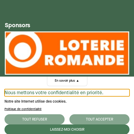
Sponsors
En savoir plus
▲
Nous mettons votre confidentialité en priorité.
Notre site Internet utilise des cookies.
Politique de confidentialité
Politique de confidentialité
TOUT REFUSER
TOUT ACCEPTER
Conditions générales
LAISSEZ-MOI CHOISIR