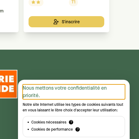
caches ou géocaches) dissimulées.
et se
T1
Pour
km
S'inscrire
Nous mettons votre confidentialité en
priorité.
Notre site Internet utilise les types de cookies suivants tout
en vous laissant le libre choix d'accepter leur utilisation:
Cookies nécessaires
?
Cookies de performance
?