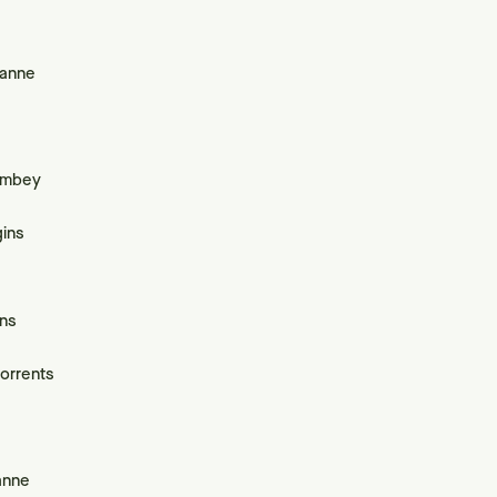
sanne
ombey
ins
ins
torrents
anne