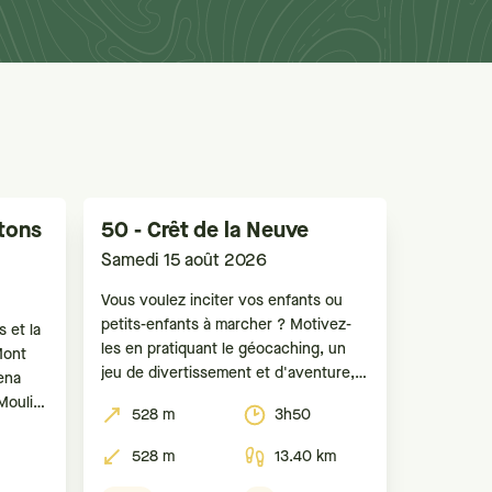
tons
50 - Crêt de la Neuve
Samedi 15 août 2026
Vous voulez inciter vos enfants ou
petits-enfants à marcher ? Motivez-
 et la
les en pratiquant le géocaching, un
Mont
jeu de divertissement et d'aventure,
ena
mélange entre chasse au trésor high-
Moulin
528 m
3h50
tech et course d’orientation. A l'aide
s
d'un GPS ou d'un smartphone, le but
éales.
528 m
13.40 km
est de retrouver des boîtes (appelées
, au