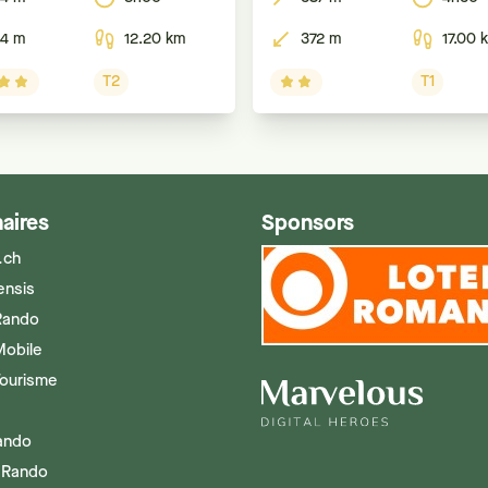
 descente
pied des Aiguilles de Baulmes, 
4 m
12.20 km
372 m
17.00 
T2
T1
aires
Sponsors
.ch
ensis
Rando
Mobile
Tourisme
Rando
 Rando