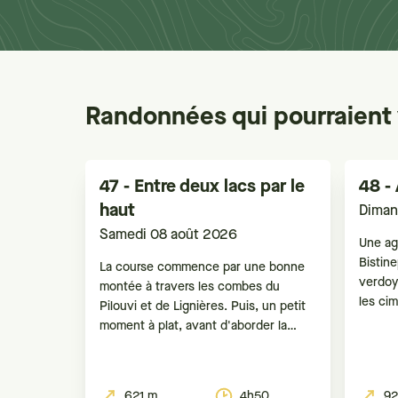
Randonnées qui pourraient 
47 - Entre deux lacs par le
48 -
haut
Diman
Samedi 08 août 2026
Une ag
Bistin
La course commence par une bonne
verdoy
montée à travers les combes du
les ci
Pilouvi et de Lignières. Puis, un petit
dans le
moment à plat, avant d'aborder la
avec p
longue et agréable descente, souvent
et la r
en forêt, sur St-Blaise.
Gibidu
621 m
4h50
92