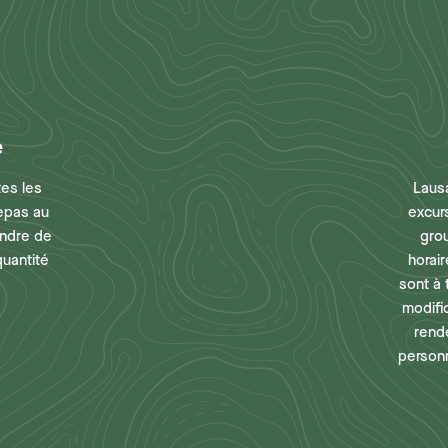
e
tes les
Laus
repas au
excur
endre de
gro
quantité
horair
sont à 
modifi
rend
personn