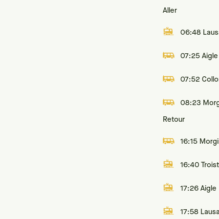
Aller
06:48 Lau
07:25 Aigle
07:52 Coll
08:23 Morg
Retour
16:15 Morg
16:40 Trois
17:26 Aigle
17:58 Laus