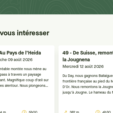
vous intéresser
 Au Pays de l’Heida
49 - De Suisse, remon
la Jougnena
che 09 août 2026
Mercredi 12 août 2026
réable montée nous mène au
epass à travers un paysage
Du Day, nous gagnons Ballaigues
ant. Magnifique coup d’œil sur
frontière française au pied du 
mes alentour. Nous plongeons
D'Or. Nous remontons la Jougn
 Nanztal, ses alpages et forêts,
jusqu'à Jougne. Le hameau du 
anorama sur le fond de la vallée
éveillera notre curiosité par de
égion d’Aletsch. Arrivée au
vestiges de vieux moulins à cér
mpass, vue sur le Saastal. Puis
La rivière a sa source en Suisse
4 m
5h00
387 m
4h30