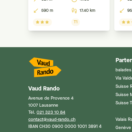
courte
590 m
17.40 km
95
T1
Parten
balades
Via Vald
Suisse 
Vaud Rando
Suisse 
Avenue de Provence 4
Suisse 
1007 Lausanne
Tél.
021 323 10 84
contact@vaud-rando.ch
Valais 
IBAN CH30 0900 0000 1001 3891 4
Genève