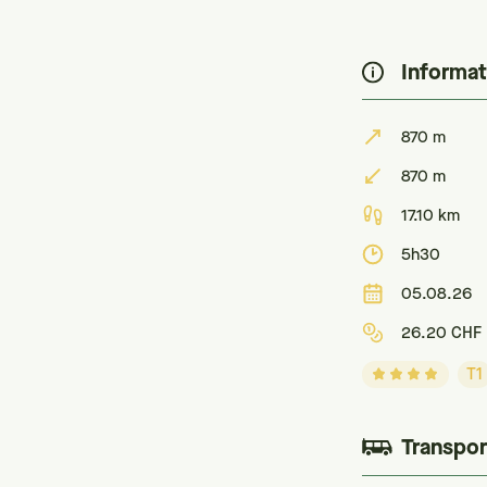
Informat
870 m
870 m
17.10 km
5h30
05.08.26
26.20 CHF
T1
Transpor