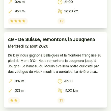
924 m
5h00
courte descente
954 m
12.20 km
T2
49 - De Suisse, remontons la Jougnena
Mercredi 12 août 2026
Du Day, nous gagnons Ballaigues et la frontière française au
pied du Mont D'Or. Nous remontons la Jougnena jusqu'à
Jougne. Le hameau du Moulin éveillera notre curiosité par
des vestiges de vieux moulins à céréales. La rivière a sa
source en Suisse, au pied des Aiguilles de Baulmes, et se
387 m
4h30
372 m
17.00 km
T1