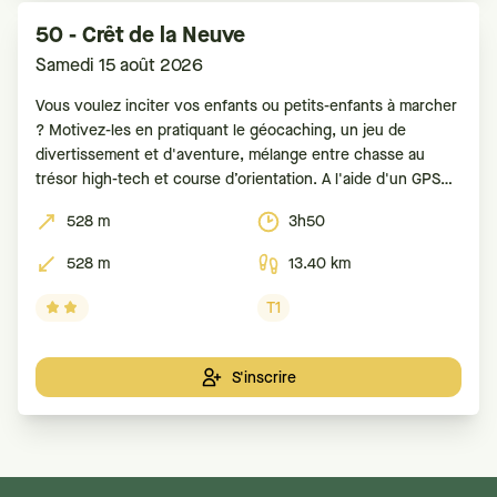
50 - Crêt de la Neuve
Samedi 15 août 2026
Vous voulez inciter vos enfants ou petits-enfants à marcher
? Motivez-les en pratiquant le géocaching, un jeu de
divertissement et d'aventure, mélange entre chasse au
trésor high-tech et course d’orientation. A l'aide d'un GPS
ou d'un smartphone, le but est de retrouver des boîtes
528 m
3h50
(appelées caches ou géocaches) dissimulées. Pour
528 m
13.40 km
T1
S'inscrire