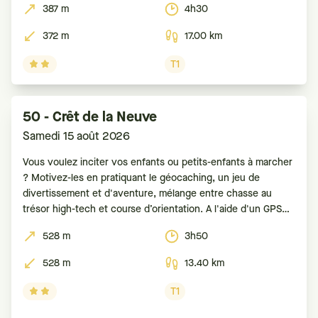
387 m
4h30
372 m
17.00 km
T1
50 - Crêt de la Neuve
Samedi 15 août 2026
Vous voulez inciter vos enfants ou petits-enfants à marcher
? Motivez-les en pratiquant le géocaching, un jeu de
divertissement et d'aventure, mélange entre chasse au
trésor high-tech et course d’orientation. A l'aide d'un GPS
ou d'un smartphone, le but est de retrouver des boîtes
528 m
3h50
(appelées caches ou géocaches) dissimulées. Pour
528 m
13.40 km
T1