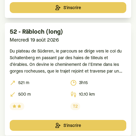
S'inscrire
52 - Räbloch (long)
Mercredi 19 août 2026
Du plateau de Süderen, le parcours se dirige vers le col du
Schallenberg en passant par des haies de tilleuls et
d’érables. On devine le cheminement de l’Emme dans les
gorges rocheuses, que le trajet rejoint et traverse par un
pont naturel permettant d'admirer l’étroitesse des lieux. Le
521 m
3h15
sentier remonte
500 m
10.10 km
T2
S'inscrire