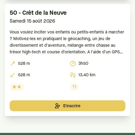
50 - Crêt de la Neuve
Samedi 15 août 2026
Vous voulez inciter vos enfants ou petits-enfants à marcher
? Motivez-les en pratiquant le géocaching, un jeu de
divertissement et d'aventure, mélange entre chasse au
trésor high-tech et course d’orientation. A l'aide d'un GPS
ou d'un smartphone, le but est de retrouver des boîtes
528 m
3h50
(appelées caches ou géocaches) dissimulées. Pour
528 m
13.40 km
T1
S'inscrire