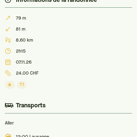
79 m
81 m
8.60 km
2h15
07.11.26
24.00 CHF
T1
Transports
Aller
12:00 Lausanne