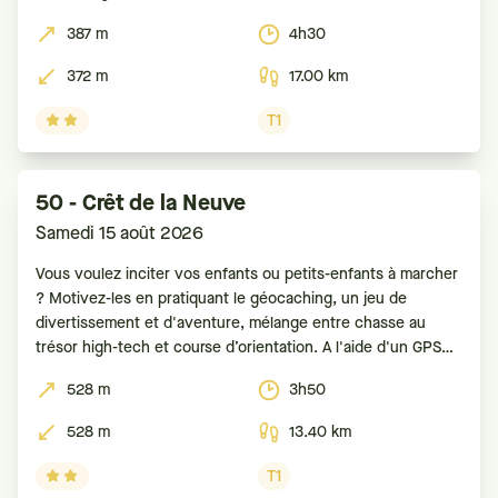
source en Suisse, au pied des Aiguilles de Baulmes, et se
387 m
4h30
372 m
17.00 km
T1
50 - Crêt de la Neuve
Samedi 15 août 2026
Vous voulez inciter vos enfants ou petits-enfants à marcher
? Motivez-les en pratiquant le géocaching, un jeu de
divertissement et d'aventure, mélange entre chasse au
trésor high-tech et course d’orientation. A l'aide d'un GPS
ou d'un smartphone, le but est de retrouver des boîtes
528 m
3h50
(appelées caches ou géocaches) dissimulées. Pour
528 m
13.40 km
T1