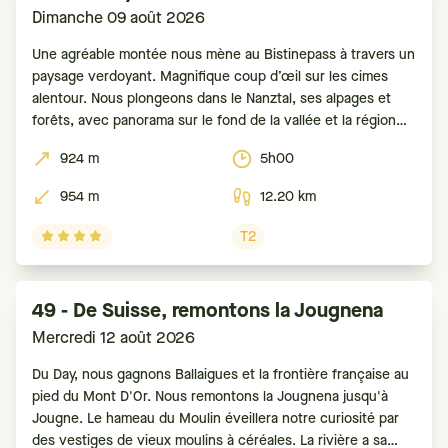
Dimanche 09 août 2026
Une agréable montée nous mène au Bistinepass à travers un
paysage verdoyant. Magnifique coup d’œil sur les cimes
alentour. Nous plongeons dans le Nanztal, ses alpages et
forêts, avec panorama sur le fond de la vallée et la région
d’Aletsch. Arrivée au Gibidumpass, vue sur le Saastal. Puis
924 m
5h00
courte descente
954 m
12.20 km
T2
49 - De Suisse, remontons la Jougnena
Mercredi 12 août 2026
Du Day, nous gagnons Ballaigues et la frontière française au
pied du Mont D'Or. Nous remontons la Jougnena jusqu'à
Jougne. Le hameau du Moulin éveillera notre curiosité par
des vestiges de vieux moulins à céréales. La rivière a sa