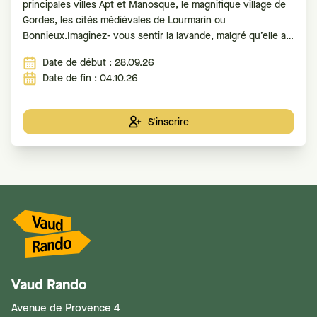
principales villes Apt et Manosque, le magnifique village de
Gordes, les cités médiévales de Lourmarin ou
Bonnieux.Imaginez- vous sentir la lavande, malgré qu’elle ait
déjà été cueillie, parcourir la forêt de cèdres, fouler les
Date de début : 28.09.26
chemins des ocres du Colorado Provençal.
Date de fin : 04.10.26
S'inscrire
Vaud Rando
Avenue de Provence 4